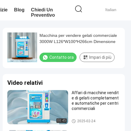
izie
Blog
Chiedi Un
Italian
Preventivo
Macchina per vendere gelati commerciale
3000W L126*W100*H266cm Dimensione
Contatto ora
Impari di più
Video relativi
Affari di macchine vendit
e di gelati completament
e automatiche per centri
commerciali
Distributore automatico del ge
00:45
2025-02-24
lato