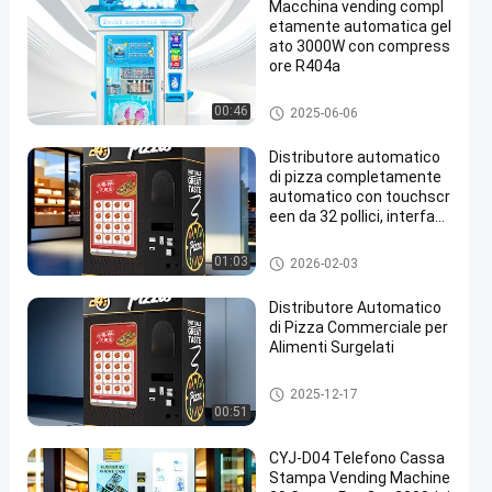
Macchina vending compl
etamente automatica gel
ato 3000W con compress
ore R404a
Distributore automatico del ge
00:46
2025-06-06
lato
Distributore automatico
di pizza completamente
automatico con touchscr
een da 32 pollici, interfac
cia multilingue e disponibi
lità 24 ore su 24, 7 giorni s
Distributore automatico della
01:03
2026-02-03
u 7
pizza
Distributore Automatico
di Pizza Commerciale per
Alimenti Surgelati
Distributore automatico della
2025-12-17
pizza
00:51
CYJ-D04 Telefono Cassa
Stampa Vending Machine