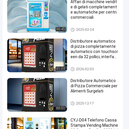
Affari di macchine vendit
e di gelati completament
e automatiche per centri
commerciali
Distributore automatico del ge
00:45
2025-02-24
lato
Distributore automatico
di pizza completamente
automatico con touchscr
een da 32 pollici, interfac
cia multilingue e disponibi
lità 24 ore su 24, 7 giorni s
Distributore automatico della
01:03
2026-02-03
u 7
pizza
Distributore Automatico
di Pizza Commerciale per
Alimenti Surgelati
Distributore automatico della
2025-12-17
pizza
00:51
CYJ-D04 Telefono Cassa
Stampa Vending Machine