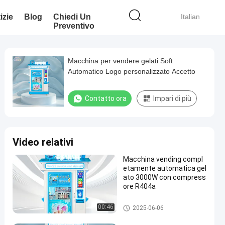
izie
Blog
Chiedi Un
Italian
Preventivo
Macchina per vendere gelati Soft
Automatico Logo personalizzato Accetto
Contatto ora
Impari di più
Video relativi
Macchina vending compl
etamente automatica gel
ato 3000W con compress
ore R404a
Distributore automatico del ge
00:46
2025-06-06
lato