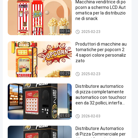
Macchina venditrice di po
pcorn a schermo LCD Aut
omatica per la distribuzio
ne di snack
Macchine automatiche per la v
00:34
2025-02-23
endita di popcorn
Produttori di macchine au
tomatiche per popcorn 2
4 sapori colore personaliz
zato
Macchine automatiche per la v
00:29
2025-02-23
endita di popcorn
Distributore automatico
di pizza completamente
automatico con touchscr
een da 32 pollici, interfac
cia multilingue e disponibi
lità 24 ore su 24, 7 giorni s
Distributore automatico della
01:03
2026-02-03
u 7
pizza
Distributore Automatico
di Pizza Commerciale per