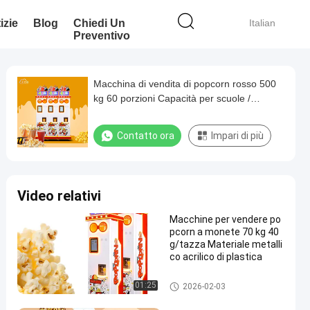
izie
Blog
Chiedi Un
Italian
Preventivo
Macchina di vendita di popcorn rosso 500
kg 60 porzioni Capacità per scuole /
università
Contatto ora
Impari di più
Video relativi
Macchine per vendere po
pcorn a monete 70 kg 40
g/tazza Materiale metalli
co acrilico di plastica
Macchine automatiche per la v
01:25
2026-02-03
endita di popcorn