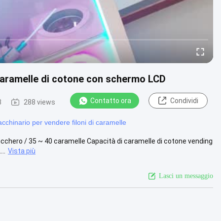
caramelle di cotone con schermo LCD
Contatto ora
Condividi
3
288 views
cchinario per vendere filoni di caramelle
 zucchero / 35 ~ 40 caramelle Capacità di caramelle di cotone vending
..
Vista più
Lasci un messaggio