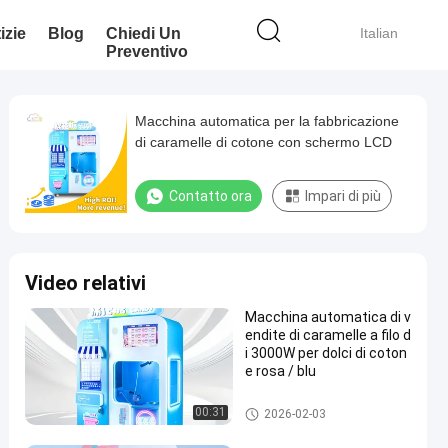
izie
Blog
Chiedi Un
Italian
Preventivo
Macchina automatica per la fabbricazione
di caramelle di cotone con schermo LCD
Contatto ora
Impari di più
Video relativi
Macchina automatica di v
endite di caramelle a filo d
i 3000W per dolci di coton
e rosa / blu
distributore automatico dello
00:31
2026-02-03
zucchero filato