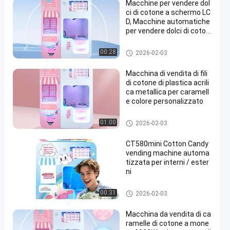
Macchine per vendere dol
ci di cotone a schermo LC
D, Macchine automatiche
per vendere dolci di coton
e
distributore automatico dello
00:28
2026-02-03
zucchero filato
Macchina di vendita di fili
di cotone di plastica acrili
ca metallica per caramell
e colore personalizzato
distributore automatico dello
01:00
2026-02-03
zucchero filato
CT580mini Cotton Candy
vending machine automa
tizzata per interni / ester
ni
distributore automatico dello
00:31
2026-02-03
zucchero filato
Macchina da vendita di ca
ramelle di cotone a mone