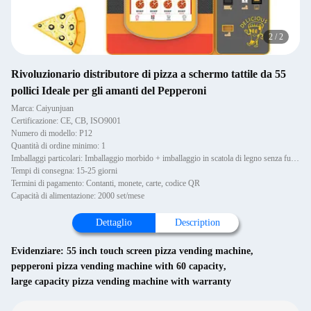
2
/
2
Rivoluzionario distributore di pizza a schermo tattile da 55
pollici Ideale per gli amanti del Pepperoni
Marca: Caiyunjuan
Certificazione: CE, CB, ISO9001
Numero di modello: P12
Quantità di ordine minimo: 1
Imballaggi particolari: Imballaggio morbido + imballaggio in scatola di legno senza fumigazione
Tempi di consegna: 15-25 giorni
Termini di pagamento: Contanti, monete, carte, codice QR
Capacità di alimentazione: 2000 set/mese
Dettaglio
Description
Evidenziare:
55 inch touch screen pizza vending machine
,
pepperoni pizza vending machine with 60 capacity
,
large capacity pizza vending machine with warranty