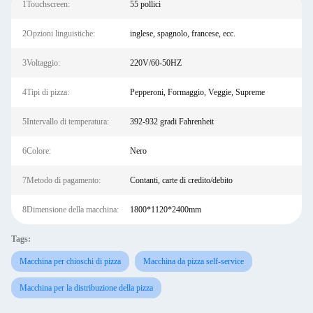
1Touchscreen:
55 pollici
2Opzioni linguistiche:
inglese, spagnolo, francese, ecc.
3Voltaggio:
220V/60-50HZ
4Tipi di pizza:
Pepperoni, Formaggio, Veggie, Supreme
5Intervallo di temperatura:
392-932 gradi Fahrenheit
6Colore:
Nero
7Metodo di pagamento:
Contanti, carte di credito/debito
8Dimensione della macchina:
1800*1120*2400mm
Tags:
Macchina per chioschi di pizza
Macchina da pizza self-service
Macchina per la distribuzione della pizza