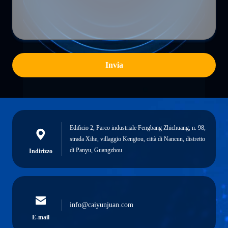
Invia
Edificio 2, Parco industriale Fengbang Zhichuang, n. 98,
strada Xihe, villaggio Kengtou, città di Nancun, distretto
di Panyu, Guangzhou
Indirizzo
info@caiyunjuan.com
E-mail