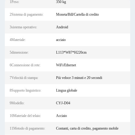
1Peso:
350 kg
2Sistema di pagamento:
Moneta/Bill/Cartella di credito
3sistema operativo:
Android
4Materiale:
acciaio
5dimensione:
L113*W87*H220cm
6Connessione di rete:
WiFi/Ethernet
7Velocità di stampa:
Più veloce 3 minuti e 20 secondi
8Supporto linguistico:
Lingua globale
9Modello:
CYJ-D04
10Materiale del telaio:
Acciaio
11Metodo di pagamento:
Contanti, carta di credito, pagamento mobile