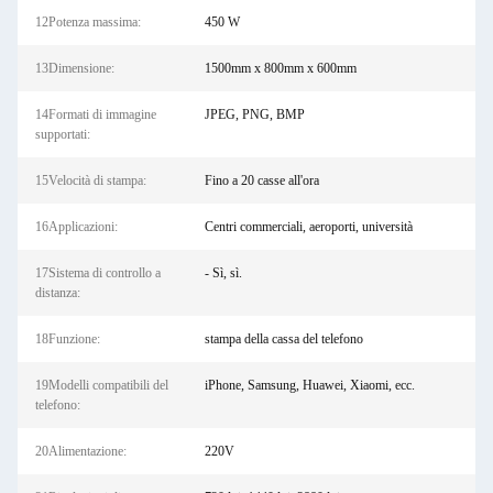
12Potenza massima:
450 W
13Dimensione:
1500mm x 800mm x 600mm
14Formati di immagine
JPEG, PNG, BMP
supportati:
15Velocità di stampa:
Fino a 20 casse all'ora
16Applicazioni:
Centri commerciali, aeroporti, università
17Sistema di controllo a
- Sì, sì.
distanza:
18Funzione:
stampa della cassa del telefono
19Modelli compatibili del
iPhone, Samsung, Huawei, Xiaomi, ecc.
telefono:
20Alimentazione:
220V