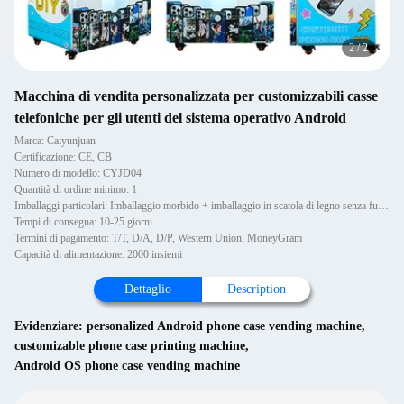
2
/
2
Macchina di vendita personalizzata per customizzabili casse
telefoniche per gli utenti del sistema operativo Android
Marca: Caiyunjuan
Certificazione: CE, CB
Numero di modello: CYJD04
Quantità di ordine minimo: 1
Imballaggi particolari: Imballaggio morbido + imballaggio in scatola di legno senza fumigazione
Tempi di consegna: 10-25 giorni
Termini di pagamento: T/T, D/A, D/P, Western Union, MoneyGram
Capacità di alimentazione: 2000 insiemi
Dettaglio
Description
Evidenziare:
personalized Android phone case vending machine
,
customizable phone case printing machine
,
Android OS phone case vending machine