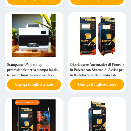
Stampante UV desktop
Distributore Automatico di Proteine
professionale per la stampa fai-da-
in Polvere con Sistema di Avviso per
te con inchiostro eco-solvente e
la Distribuzione Automatica di
personalizzazione a 6 colori
Bicchieri e Design a Risparmio
Ottenga il migliore prezzo
Ottenga il migliore prezzo
Energetico per l'Alimentazione
Fitness