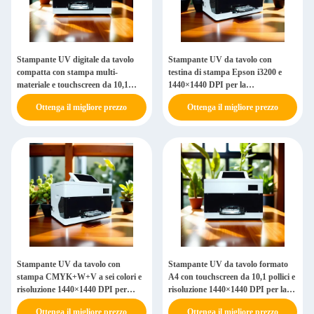
Stampante UV digitale da tavolo
Stampante UV da tavolo con
compatta con stampa multi-
testina di stampa Epson i3200 e
materiale e touchscreen da 10,1
1440×1440 DPI per la
pollici per la stampa digitale
personalizzazione di custodie per
Ottenga il migliore prezzo
Ottenga il migliore prezzo
professionale
telefoni
Stampante UV da tavolo con
Stampante UV da tavolo formato
stampa CMYK+W+V a sei colori e
A4 con touchscreen da 10,1 pollici e
risoluzione 1440×1440 DPI per
risoluzione 1440×1440 DPI per la
qualità professionale
stampa professionale
Ottenga il migliore prezzo
Ottenga il migliore prezzo