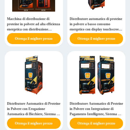
Macchina di distribuzione di
Distributore automatico di proteine
proteine in polvere ad alta efficienza
in polvere a basso consumo
energetica con distribuzione
energetico con display touchscreen
automatica di tazze e sistema di
da 27 pollici e oltre 200
Ottenga il migliore prezzo
Ottenga il migliore prezzo
avviso di fondo
combinazioni di bevande
personalizzabili
Distributore Automatico di Proteine
Distributore Automatico di Proteine
in Polvere con Erogazione
in Polvere con Integrazione di
Automatica di Bicchiere, Sistema di
Pagamento Intelligente, Sistema di
Avviso di Sfondo e Design a
Gestione Remota e Stoccaggio ad
Ottenga il migliore prezzo
Ottenga il migliore prezzo
Risparmio Energetico per
Alta Capacità per l'Alimentazione
l'Alimentazione Fitness
Sportiva