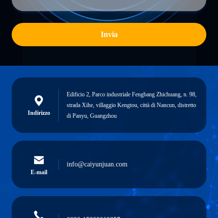
Invia
Edificio 2, Parco industriale Fengbang Zhichuang, n. 98,
strada Xihe, villaggio Kengtou, città di Nancun, distretto
Indirizzo
di Panyu, Guangzhou
info@caiyunjuan.com
E-mail