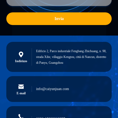
Invia
Edificio 2, Parco industriale Fengbang Zhichuang, n. 98,
strada Xihe, villaggio Kengtou, città di Nancun, distretto
Indirizzo
di Panyu, Guangzhou
info@caiyunjuan.com
E-mail